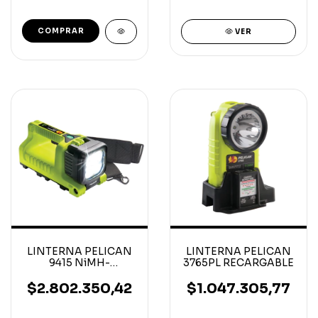
VER
LINTERNA PELICAN
LINTERNA PELICAN
9415 NiMH-
3765PL RECARGABLE
FAST,LED-220v YW
$2.802.350,42
$1.047.305,77