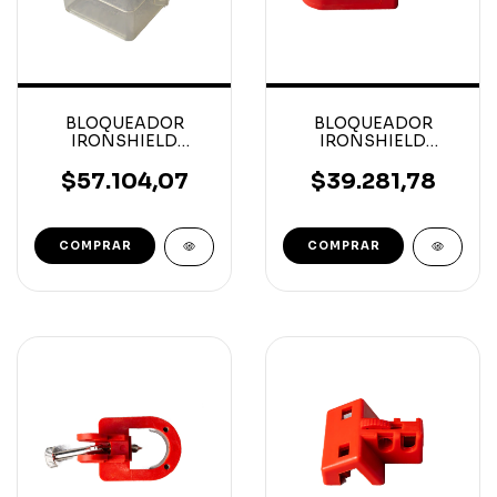
BLOQUEADOR
BLOQUEADOR
IRONSHIELD
IRONSHIELD
CUADRADO
UNIVERSAL
INTERRUPTOR
INTERRUPTOR
$57.104,07
$39.281,78
UNIVERSAL 70x70
GRANDE
MM
AUTOMATICO
MULTIFUNCION
COMPRAR