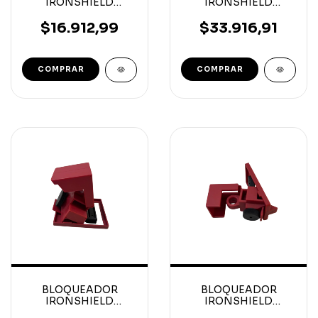
IRONSHIELD
IRONSHIELD
UNIVERSAL PARA
CIRCUIT BREAKER
DISYUNTORES
CLAMP-ON
$16.912,99
$33.916,91
CHICOS 51 X 25
480/600V GRANDE
X23MM
COMPRAR
BLOQUEADOR
BLOQUEADOR
IRONSHIELD
IRONSHIELD
CIRCUIT BREAKER
CIRCUIT BREAKER