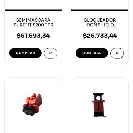
SEMIMASCARA
BLOQUEADOR
SUREFIT S200 TPR
IRONSHIELD
CUADRADO PARA
PULSADOR DE
$51.593,34
$26.733,44
EMERGENCIA 50 X
47.3 X 50MM
COMPRAR