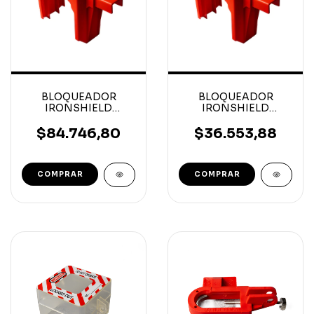
BLOQUEADOR
BLOQUEADOR
IRONSHIELD
IRONSHIELD
VALVULA ESFERICA
VALVULA ESFERICA
2''- 8''
O,25''-2.5''
$84.746,80
$36.553,88