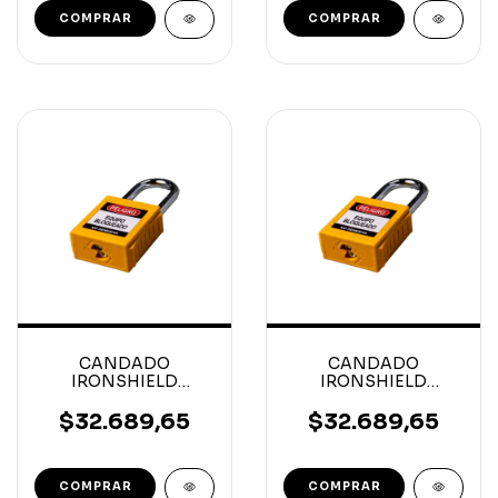
CANDADO
CANDADO
IRONSHIELD
IRONSHIELD
HORQUILLA ACERO
HORQUILLA ACERO
38MM Largo Ø6MM
38MM Largo Ø6MM
$32.689,65
$32.689,65
COMPRAR
COMPRAR