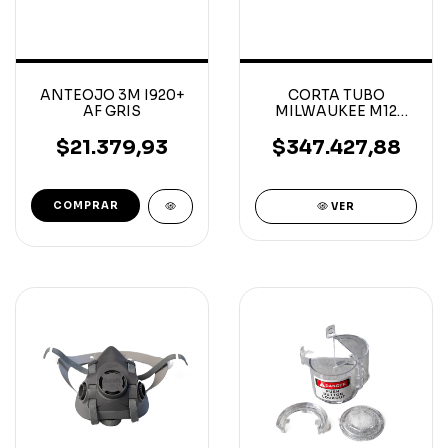
ANTEOJO 3M I920+
CORTA TUBO
AF GRIS
MILWAUKEE M12
PARA PVC
$21.379,93
$347.427,88
VER