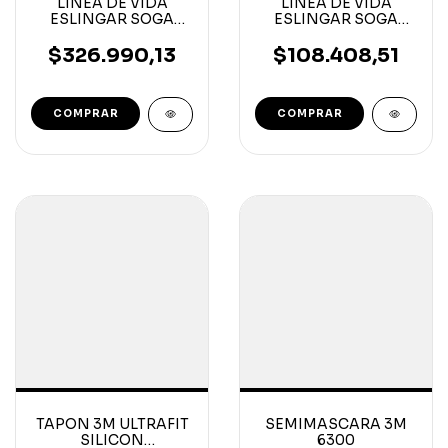
LINEA DE VIDA
LINEA DE VIDA
ESLINGAR SOGA
ESLINGAR SOGA
14MM X 40MT
12MM X 10MT
MOSQ.55MM
MOSQ.55MM
$326.990,13
$108.408,51
TAPON 3M ULTRAFIT
SEMIMASCARA 3M
SILICON
6300