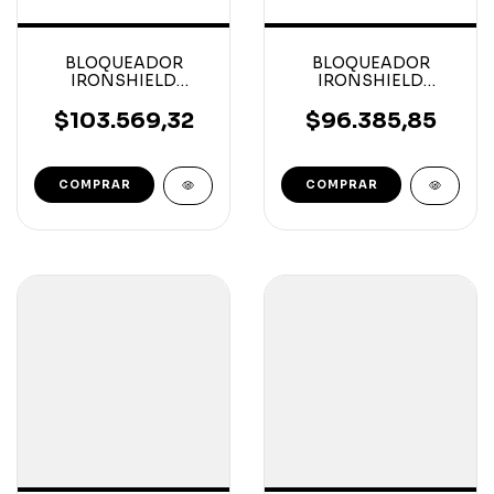
BLOQUEADOR
BLOQUEADOR
IRONSHIELD
IRONSHIELD
ENCHUFE
ENCHUFE
TRIFASICO(TOMA)
TRIFASICO(TOMA)
$103.569,32
$96.385,85
220V-16 Amp
220V-10 Amp