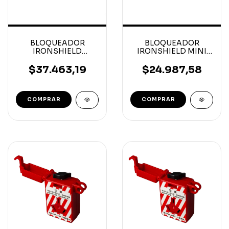
BLOQUEADOR
BLOQUEADOR
IRONSHIELD
IRONSHIELD MINI
INTERRUPTOR
CIRCUIT BREAKER
AUTOMATICO
DOBLE
$37.463,19
$24.987,58
MULTIFUNCIÓN
MINIATURA