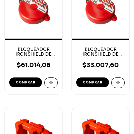
BLOQUEADOR
BLOQUEADOR
IRONSHIELD DE
IRONSHIELD DE
COMPUERTA 2 1/2' a 5'
COMPUERTA 1´´ a 2 1/2
´´
$61.014,06
$33.007,60