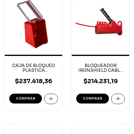
CAJA DE BLOQUEO
BLOQUEADOR
PLASTICA
IRONSHIELD CABLE
IRONSHIELD
MULTIPROPOSITO
98X120X180MM
$237.418,36
$214.231,19