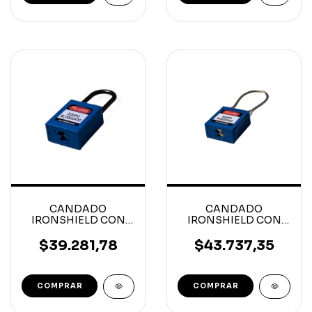
CANDADO
CANDADO
IRONSHIELD CON
IRONSHIELD CON
CABLE 3MMX90MM
CABLE 150MM
PLASTICO
$39.281,78
$43.737,35
COMPRAR
COMPRAR