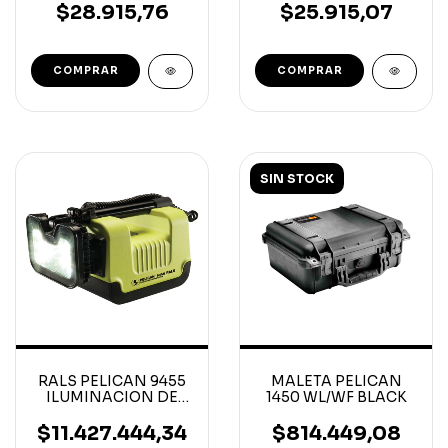
CLAMP-ON
CLAMP-ON 120/277 V
$28.915,76
$25.915,07
480/600V
SIN STOCK
RALS PELICAN 9455
MALETA PELICAN
ILUMINACION DE
1450 WL/WF BLACK
AREAS REMOTAS
ATEX ZONE 0
$11.427.444,34
$814.449,08