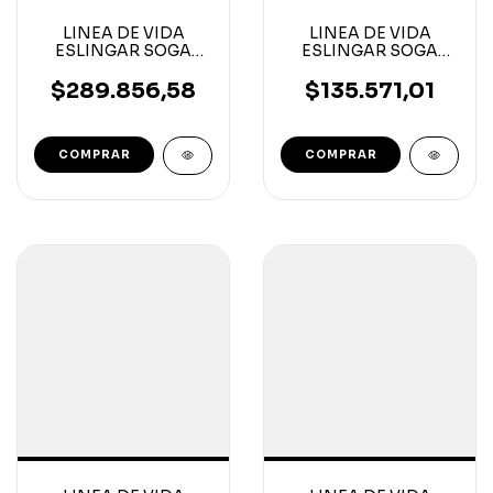
LINEA DE VIDA
LINEA DE VIDA
ESLINGAR SOGA
ESLINGAR SOGA
14MM X 30MT
14MM X 10MT
MOSQ.55MM
MOSQ.55MM
$289.856,58
$135.571,01