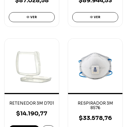
$87.028,58
$89.944,53
VER
VER
RETENEDOR 3M D701
RESPIRADOR 3M
8576
$14.190,77
$33.578,76