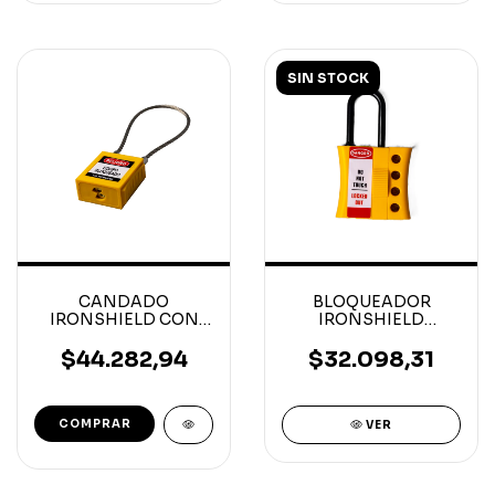
SIN STOCK
CANDADO
BLOQUEADOR
IRONSHIELD CON
IRONSHIELD
CABLE RECUBIERTO
BROCHE DE NYLON 4
CON EPOXI 240MM
AGUJEROS
$44.282,94
$32.098,31
3mmx61mmx106mm
COMPRAR
VER