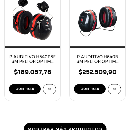
P. AUDITIVO H540P3E
P. AUDITIVO H540B
3M PELTOR OPTIME
3M PELTOR OPTIME
CASCO H10
NUCA H10
$189.057,78
$252.509,90
MOSTRAR MÁS PRODUCTOS