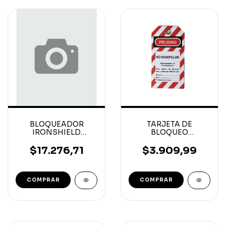
BLOQUEADOR
TARJETA DE
IRONSHIELD
BLOQUEO
UNIVERSAL
IRONSHIELD PVC
MINIATURE CIRCUIT
BLANCA/ROJA
$17.276,71
$3.909,99
4,5 X 25 X10MM
14.6x7.6CM
COMPRAR