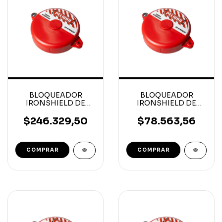
BLOQUEADOR
BLOQUEADOR
IRONSHIELD DE
IRONSHIELD DE
COMPUERTA 10´´a 13´´
COMPUERTA 5´´ a 6
1/2´´
$246.329,50
$78.563,56