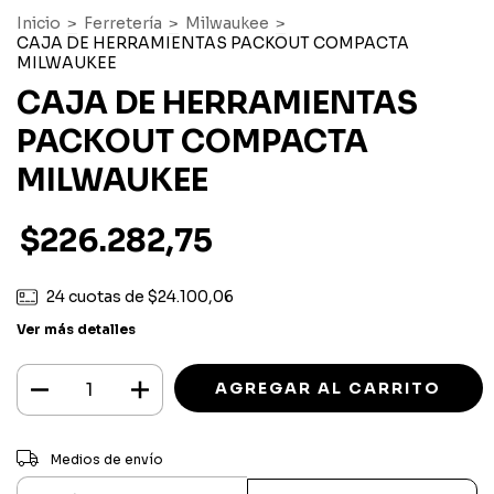
Inicio
>
Ferretería
>
Milwaukee
>
CAJA DE HERRAMIENTAS PACKOUT COMPACTA
MILWAUKEE
CAJA DE HERRAMIENTAS
PACKOUT COMPACTA
MILWAUKEE
$226.282,75
24
cuotas de
$24.100,06
Ver más detalles
CAMBIAR CP
Entregas para el CP:
Medios de envío