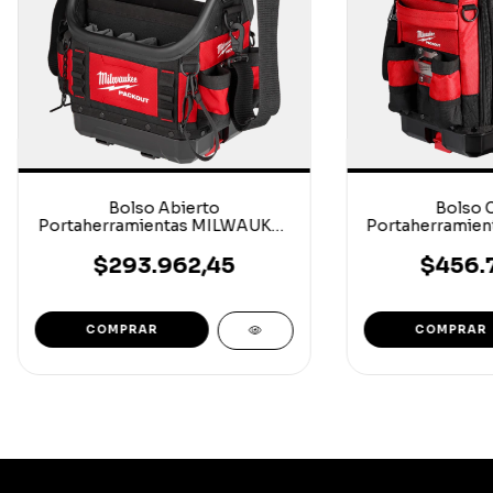
Bolso Abierto
Bolso 
Portaherramientas MILWAUKEE
Portaherramie
25CM
38
$293.962,45
$456.