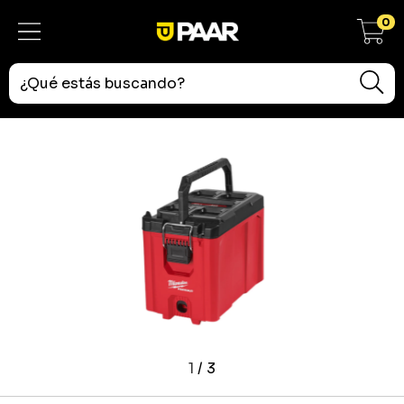
0
1
/
3